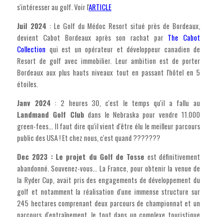
s'intéresser au golf. Voir l'
ARTICLE
Juil 2024
: Le Golf du Médoc Resort situé près de Bordeaux,
devient Cabot Bordeaux après son rachat par
The Cabot
Collection
qui est un opérateur et développeur canadien de
Resort de golf avec immobilier. Leur ambition est de porter
Bordeaux aux plus hauts niveaux tout en passant l'hôtel en 5
étoiles.
Janv 2024
: 2 heures 30, c'est le temps qu'il a fallu au
Landmand Golf Club
dans le Nebraska pour vendre 11.000
green-fees... Il faut dire qu'il vient d'être élu le meilleur parcours
public des USA ! Et chez nous, c'est quand ???????
Dec 2023 : Le projet du Golf de Tosse
est définitivement
abandonné. Souvenez-vous... La France, pour obtenir la venue de
la Ryder Cup, avait pris des engagements de développement du
golf et notamment la réalisation d'une immense structure sur
245 hectares comprenant deux parcours de championnat et un
parcours d'entraînement, le tout dans un complexe touristique