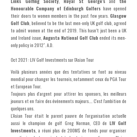
Links Golfing Society
,
Royal St George’s
and
the
Honourable Company of Edinburgh Golfers
have opened
their doors to women members in the past few years.
Glasgow
Golf Club
, believed to be the last men-only UK golf club, agreed
to admit women at the end of 2019. This hasn’t just been a UK
and Ireland issue,
Augusta National Golf Club
ended its men-
only policy in 2012". A.D.
Oct 2021 : LIV Golf Investments sur l'Asian Tour
Voilà plusieurs années que des tentatives se font au niveau
mondial pour changer les tournois, notamment ceux du PGA Tour
et European Tour.
Toujours plus d'argent pour attirer les sponsors, les meilleurs
joueurs et en faire des événements majeurs.... C'est l'ambition de
quelques uns.
L'Asian Tour était le parent pauvre de l'organisation actuelle
aussi le champion de golf Greg Norman, CEO de
LIV Golf
Investments
, a réuni plus de 200M$ de fonds pour organiser