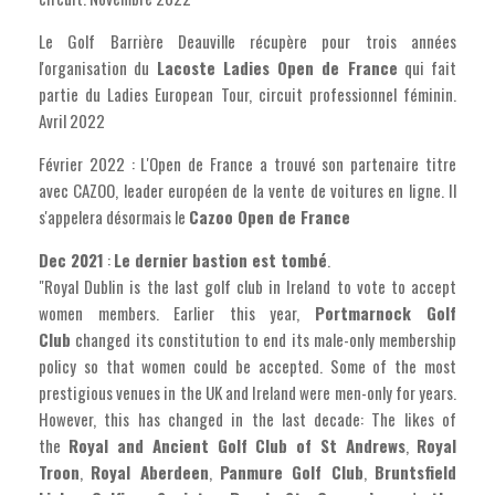
Le Golf Barrière Deauville récupère pour trois années
l'organisation du
Lacoste Ladies Open de France
qui fait
partie du Ladies European Tour, circuit professionnel féminin.
Avril 2022
Février 2022 : L'Open de France a trouvé son partenaire titre
avec CAZOO, leader européen de la vente de voitures en ligne. Il
s'appelera désormais le
Cazoo Open de France
Dec 2021
:
Le dernier bastion est tombé
.
"Royal Dublin is the last golf club in Ireland to vote to accept
women members. Earlier this year,
Portmarnock Golf
Club
changed its constitution to end its male-only membership
policy so that women could be accepted. Some of the most
prestigious venues in the UK and Ireland were men-only for years.
However, this has changed in the last decade: The likes of
the
Royal and Ancient Golf Club of St Andrews
,
Royal
Troon
,
Royal Aberdeen
,
Panmure Golf Club
,
Bruntsfield