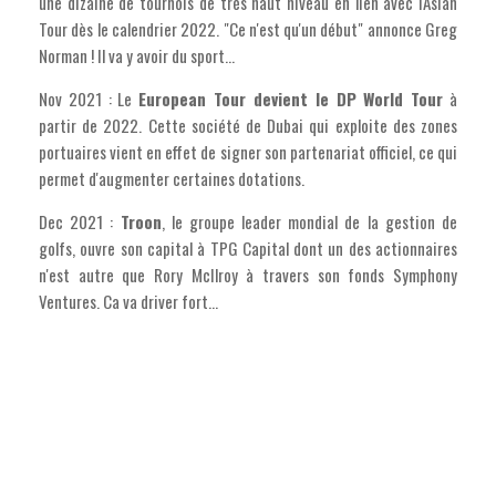
une dizaine de tournois de très haut niveau en lien avec l'Asian
Tour dès le calendrier 2022. "Ce n'est qu'un début" annonce Greg
Norman ! Il va y avoir du sport...
Nov 2021 : Le
European Tour devient le DP World Tour
à
partir de 2022. Cette société de Dubai qui exploite des zones
portuaires vient en effet de signer son partenariat officiel, ce qui
permet d'augmenter certaines dotations.
Dec 2021 :
Troon
, le groupe leader mondial de la gestion de
golfs, ouvre son capital à TPG Capital dont un des actionnaires
n'est autre que Rory McIlroy à travers son fonds Symphony
Ventures. Ca va driver fort...