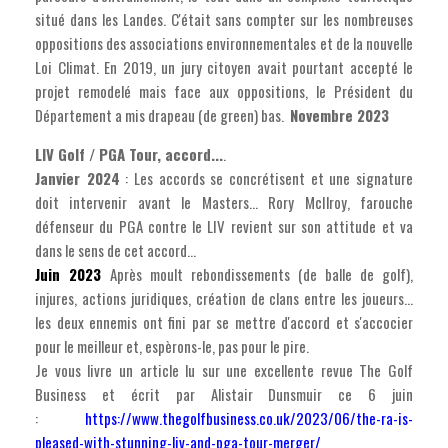
situé dans les Landes. C'était sans compter sur les nombreuses
oppositions des associations environnementales et de la nouvelle
Loi Climat. En 2019, un jury citoyen avait pourtant accepté le
projet remodelé mais face aux oppositions, le Président du
Département a mis drapeau (de green) bas.
Novembre 2023
LIV Golf / PGA Tour, accord...
.
Janvier 2024
: Les accords se concrétisent et une signature
doit intervenir avant le Masters... Rory McIlroy, farouche
défenseur du PGA contre le LIV revient sur son attitude et va
dans le sens de cet accord...
J
uin 2023
Après moult rebondissements (de balle de golf),
injures, actions juridiques, création de clans entre les joueurs...
les deux ennemis ont fini par se mettre d'accord et s'accocier
pour le meilleur et, espèrons-le, pas pour le pire.
Je vous livre un article lu sur une excellente revue The Golf
Business et écrit par Alistair Dunsmuir ce 6 juin
:
https://www.thegolfbusiness.co.uk/2023/06/the-ra-is-
pleased-with-stunning-liv-and-pga-tour-merger/