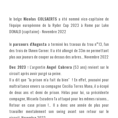
le belge
Nicolas COLSAERTS
a été nommé vice-capitaine de
l'équipe européenne de la Ryder Cup 2023 à Rome par Luke
DONALD (capitaine) - Novembre 2022
le
parcours d'Augusta
a terminé les travaux du trou n°13, l'un
des trois de l'Amen Corner. Il a été allongé de 33m ne permettant
plus aux joueurs de couper au dessus des arbres... Novembre 2022
Dec 2023 :
L'argentin
Angel Cabrera
(53 ans) revient sur le
circuit après avoir purgé sa peine.
Il a dit que "la prison m'a fait du bien" ! En effet, pousuivi pour
maltraitance envers sa compagne Cecilia Torres Mana, il a écopé
de deux ans et demi de prison. Hélas pour lui, sa précédente
compagne, Micaela Escudero l'a attaqué pour les mêmes raisons...
Retour en case prison !... Il a donc une année de plus pour
travailler mentalement son swing avant son retour sur le
circuit. Novembre 2022