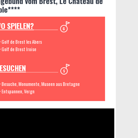
gebund vom Brest, Le Château de
ble****
O SPIELEN?
> Golf de Brest les Abers
> Golf de Brest Iroise
ESUCHEN
> Besuche, Monumente, Museen aus Bretagne
> Entspannen, Vergn