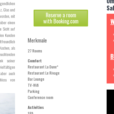
Um
gendlichen
Sa
z, Glas und
Reserve a room
worden, mit
W
with Booking.com
über einen
e Sicht auf
den Kunden
Merkmale
reundlich
Kochen, als
27 Rooms
euchtenden
B
nk seiner
Comfort
Restaurant La Dune*
elfältigen
Restaurant Le Rivage
, aber auch
Bar Lounge
hloss von
TV-Wifi
Parking
Conference room
Activities
SPA