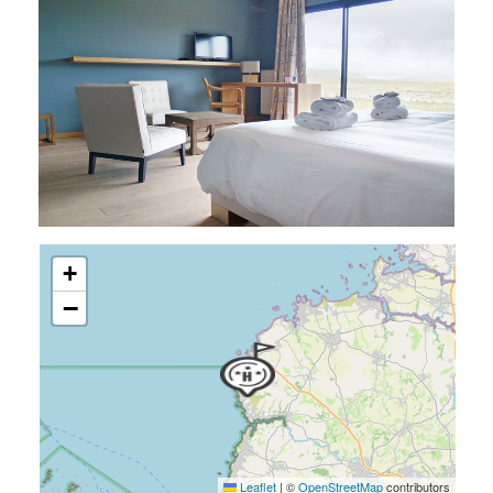
+
−
Leaflet
|
©
OpenStreetMap
contributors