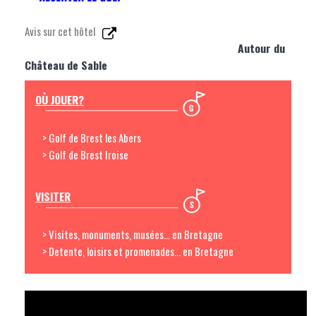
Avis sur cet hôtel
Autour du
Château de Sable
OÙ JOUER?
> Golf de Brest les Abers
> Golf de Brest Iroise
VISITER
> Visites, monuments, musées... en Bretagne
> Detente, loisirs et promenades... en Bretagne