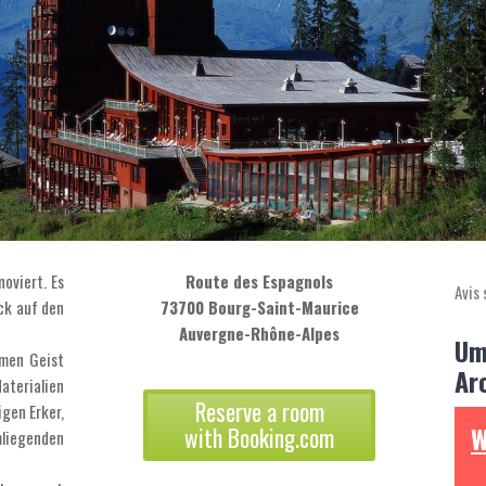
oviert. Es
Route des Espagnols
Avis 
ck auf den
73700 Bourg-Saint-Maurice
Auvergne-Rhône-Alpes
Um
men Geist
Ar
terialien
Reserve a room
igen Erker,
W
with Booking.com
mliegenden