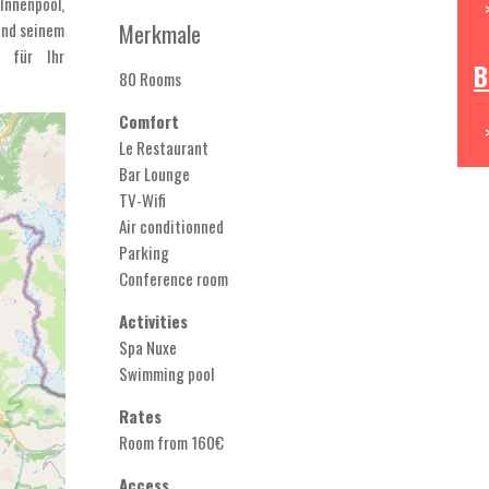
nnenpool,
Merkmale
und seinem
 für Ihr
B
80 Rooms
Comfort
Le Restaurant
Bar Lounge
TV-Wifi
Air conditionned
Parking
Conference room
Activities
Spa Nuxe
Swimming pool
Rates
Room from 160€
Access