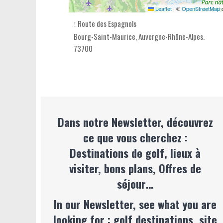
Leaflet
|
©
OpenStreetMap
c
Route des Espagnols
Bourg-Saint-Maurice,
Auvergne-Rhône-Alpes
.
73700
Dans notre Newsletter, découvrez
ce que vous cherchez :
Destinations de golf, lieux à
visiter, bons plans, Offres de
séjour…
In our Newsletter, see what you are
looking for : golf destinations, site