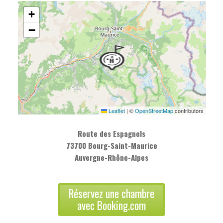
+
−
Leaflet
|
©
OpenStreetMap
contributors
Route des Espagnols
73700 Bourg-Saint-Maurice
Auvergne-Rhône-Alpes
Réservez une chambre
avec Booking.com