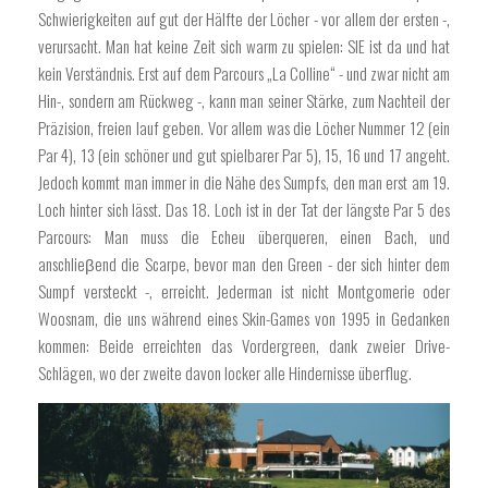
Schwierigkeiten auf gut der Hälfte der Löcher - vor allem der ersten -,
verursacht. Man hat keine Zeit sich warm zu spielen: SIE ist da und hat
kein Verständnis. Erst auf dem Parcours „La Colline“ - und zwar nicht am
Hin-, sondern am Rückweg -, kann man seiner Stärke, zum Nachteil der
Präzision, freien lauf geben. Vor allem was die Löcher Nummer 12 (ein
Par 4), 13 (ein schöner und gut spielbarer Par 5), 15, 16 und 17 angeht.
Jedoch kommt man immer in die Nähe des Sumpfs, den man erst am 19.
Loch hinter sich lässt. Das 18. Loch ist in der Tat der längste Par 5 des
Parcours: Man muss die Echeu überqueren, einen Bach, und
anschlieβend die Scarpe, bevor man den Green - der sich hinter dem
Sumpf versteckt -, erreicht. Jederman ist nicht Montgomerie oder
Woosnam, die uns während eines Skin-Games von 1995 in Gedanken
kommen: Beide erreichten das Vordergreen, dank zweier Drive-
Schlägen, wo der zweite davon locker alle Hindernisse überflug.