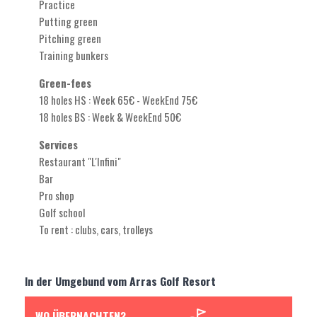
Practice
Putting green
Pitching green
Training bunkers
Green-fees
18 holes HS : Week 65€ - WeekEnd 75€
18 holes BS : Week & WeekEnd 50€
Services
Restaurant "L'Infini"
Bar
Pro shop
Golf school
To rent : clubs, cars, trolleys
In der Umgebund vom Arras Golf Resort
WO ÜBERNACHTEN?