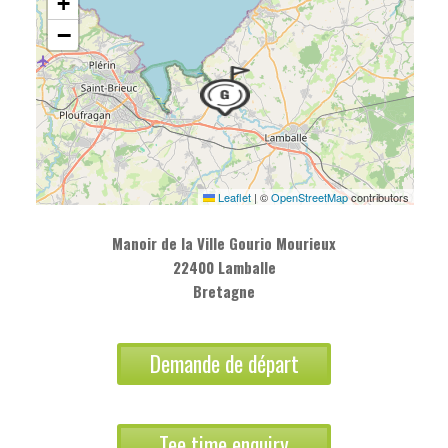
+
−
Leaflet
|
©
OpenStreetMap
contributors
Manoir de la Ville Gourio Mourieux
22400 Lamballe
Bretagne
Demande de départ
Tee time enquiry