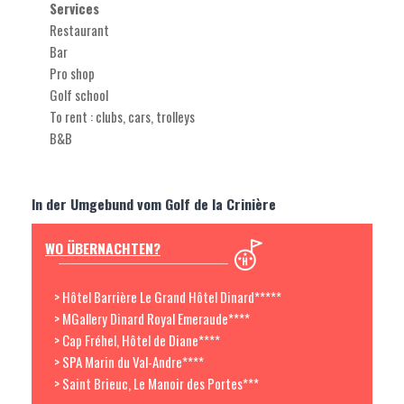
Services
Restaurant
Bar
Pro shop
Golf school
To rent : clubs, cars, trolleys
B&B
In der Umgebund vom Golf de la Crinière
WO ÜBERNACHTEN?
> Hôtel Barrière Le Grand Hôtel Dinard*****
> MGallery Dinard Royal Emeraude****
> Cap Fréhel, Hôtel de Diane****
> SPA Marin du Val-Andre****
> Saint Brieuc, Le Manoir des Portes***