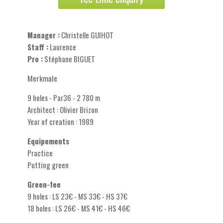
Manager :
Christelle GUIHOT
Staff :
Laurence
Pro :
Stéphane BIGUET
Merkmale
9 holes - Par36 - 2 780 m
Architect : Olivier Brizon
Year of creation : 1989
Equipements
Practice
Putting green
Green-fee
9 holes : LS 23€ - MS 33€ - HS 37€
18 holes : LS 26€ - MS 41€ - HS 46€