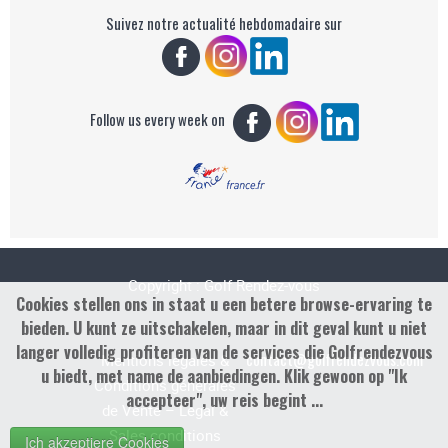
Suivez notre actualité hebdomadaire sur
Follow us every week on
Copyright : Golf Rendez-vous
Cookies stellen ons in staat u een betere browse-ervaring te
bieden. U kunt ze uitschakelen, maar in dit geval kunt u niet
langer volledig profiteren van de services die Golfrendezvous
contact@golfrendezvous.com
Mentions légales &
u biedt, met name de aanbiedingen. Klik gewoon op "Ik
Conditions générales
accepteer", uw reis begint ...
de Vente – Legal &
Sales conditions
Ich akzeptiere Cookies