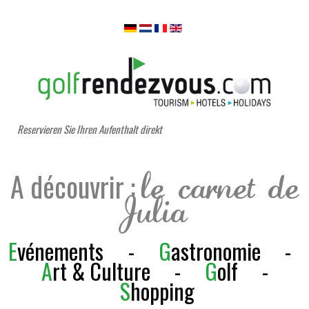
Reservieren Sie Ihren Aufenthalt direkt
A découvrir :
le carnet de
Julia
E
vénements
-
G
astronomie
-
A
rt & Culture
-
G
olf
-
S
h
opping