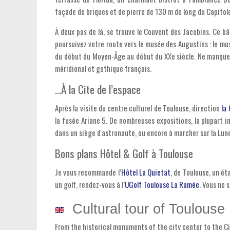
façade de briques et de pierre de 130 m de long du Capitol
À deux pas de là, se trouve le Couvent des Jacobins. Ce b
poursuivez votre route vers le musée des Augustins : le mus
du début du Moyen-Âge au début du XXe siècle. Ne manquez 
méridional et gothique français.
…À la Cite de l’espace
Après la visite du centre culturel de Toulouse, direction
la
la fusée Ariane 5. De nombreuses expositions, la plupart in
dans un siège d'astronaute, ou encore à marcher sur la Lune
Bons plans Hôtel & Golf à Toulouse
Je vous recommande l’
Hôtel La Quietat
, de Toulouse, un ét
un golf, rendez-vous à l’
UGolf Toulouse La Ramée
. Vous ne 
Cultural tour of Toulouse
From the historical monuments of the city center to the Cité