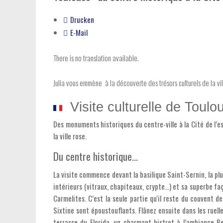
Drucken
E-Mail
There is no translation available.
Julia vous emmène à la découverte des trésors culturels de la vil
Visite culturelle de Toulo
Des monuments historiques du centre-ville à la Cité de l’e
la ville rose.
Du centre historique…
La visite commence devant la basilique Saint-Sernin, la pl
intérieurs (vitraux, chapiteaux, crypte…) et sa superbe fa
Carmelites. C’est la seule partie qu'il reste du couvent des
Sixtine sont époustouflants. Flânez ensuite dans les ruelles
terrasse du Florida, un charmant bistrot à l’ambiance B