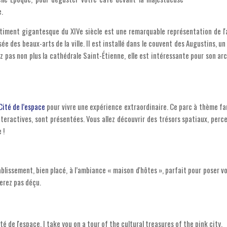
e.
âtiment gigantesque du XIVe siècle est une remarquable représentation de l
ée des beaux-arts de la ville. Il est installé dans le couvent des Augustins, 
pas non plus la cathédrale Saint-Étienne, elle est intéressante pour son ar
 Cité de l’espace
pour vivre une expérience extraordinaire. Ce parc à thème fam
teractives, sont présentées. Vous allez découvrir des trésors spatiaux, percer
 !
ablissement, bien placé, à l’ambiance « maison d'hôtes », parfait pour poser vo
serez pas déçu.
 de l'espace, I take you on a tour of the cultural treasures of the pink city.