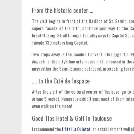
From the historic center ...
The visit begins in front of the Basilica of St. Sernin, on
superb facade of the 11th, continue your way to the Carm
breathtaking. Stroll through the alleyways to Capitol Squar
facade 130 meters long Capitol.
Two steps away is the Jacobin Convent. This gigantic 14t
Augustins: the city's fine arts museum. It is housed in th
miss either the Saint-Etienne cathedral, interesting for i
.... to the Cité de l'espace
After the visit of the cultural center of Toulouse, go to
Ariane 5 rocket. Numerous exhibitions, most of them intera
even walk on the moon!
Good Tips Hotel & Golf in Toulouse
I recommend the
Hôtel La Quietat
, an establishment well p