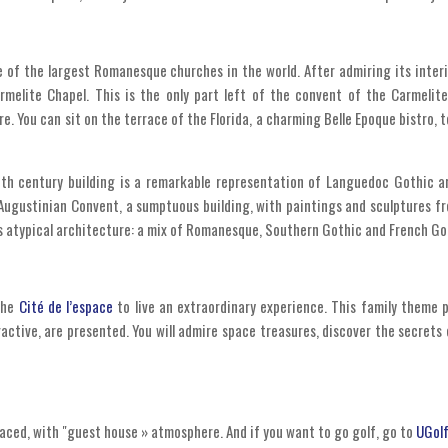
e of the largest Romanesque churches in the world. After admiring its interio
elite Chapel. This is the only part left of the convent of the Carmelites
e. You can sit on the terrace of the Florida, a charming Belle Epoque bistro, t
h century building is a remarkable representation of Languedoc Gothic art
e Augustinian Convent, a sumptuous building, with paintings and sculptures f
ts atypical architecture: a mix of Romanesque, Southern Gothic and French Got
 the
Cité de l’espace
to live an extraordinary experience. This family theme p
ctive, are presented. You will admire space treasures, discover the secrets 
laced, with "guest house » atmosphere. And if you want to go golf, go to
UGolf