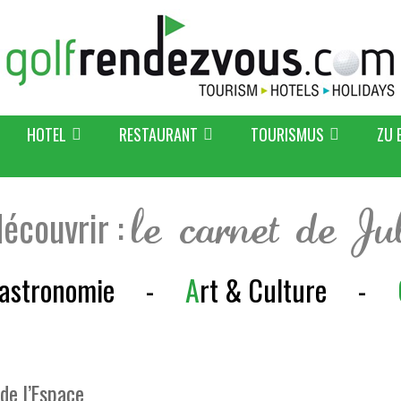
HOTEL
RESTAURANT
TOURISMUS
ZU 
découvrir :
le carnet de Ju
astronomie
-
A
rt & Culture
-
 de l’Espace