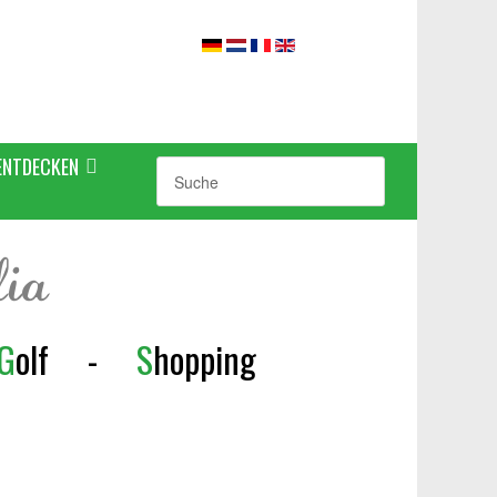
ENTDECKEN
lia
G
olf
-
S
h
opping