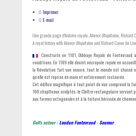
Imprimer
E-mail
Une grande page d'histoire royale, Alienor d'Aquitaine, Richard C
A royal history with Alienor d'Aquitaine and Richard Coeur de Lion
Construite en 1101, l'Abbaye Royale de Fontevraud a
conditions. En 1189 elle devint nécropole royale en accueilla
la Révolution fait son oeuvre, tout le monde est chassé e
qu'elle est reprise en main et entièrement restaurée.
Cet édifice magnifique à tout point de vue comprend la fa
100 chapîteaux sculptés; le Cloître rectangulaire servant po
aux formes octogonales et à la toiture hérissée de cheminé
Golfs autour :
Loudun Fontevraud
-
Saumur