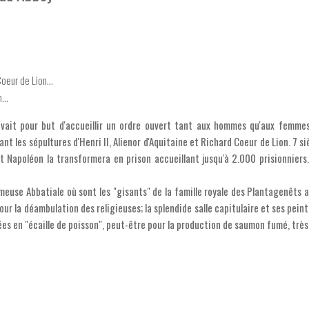
oeur de Lion...
...
vait pour but d'accueillir un ordre ouvert tant aux hommes qu'aux femme
nt les sépultures d'Henri II, Alienor d'Aquitaine et Richard Coeur de Lion. 7 si
t Napoléon la transformera en prison accueillant jusqu'à 2.000 prisionniers
meuse Abbatiale où sont les "gisants" de la famille royale des Plantagenêts 
ur la déambulation des religieuses; la splendide salle capitulaire et ses peint
es en "écaille de poisson", peut-être pour la production de saumon fumé, très