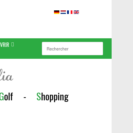
VRIR
lia
G
olf
-
S
h
opping