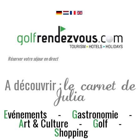
Réserver votre séjour en direct
A découvrir :
le carnet de
Julia
E
vénements
-
G
astronomie
-
A
rt & Culture
-
G
olf
-
S
h
opping