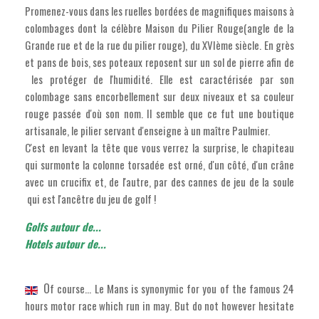
Promenez-vous dans les ruelles bordées de magnifiques maisons à
colombages dont la célèbre Maison du Pilier Rouge(angle de la
Grande rue et de la rue du pilier rouge), du XVIème siècle. En grès
et pans de bois, ses poteaux reposent sur un sol de pierre afin de
les protéger de l'humidité. Elle est caractérisée par son
colombage sans encorbellement sur deux niveaux et sa couleur
rouge passée d'où son nom. Il semble que ce fut une boutique
artisanale, le pilier servant d'enseigne à un maître Paulmier.
C'est en levant la tête que vous verrez la surprise, le chapiteau
qui surmonte la colonne torsadée est orné, d'un côté, d'un crâne
avec un crucifix et, de l'autre, par des cannes de jeu de la soule
qui est l'ancêtre du jeu de golf !
Golfs autour de...
Hotels autour de...
O
f course... Le Mans is synonymic for you of the famous 24
hours motor race which run in may. But do not however hesitate