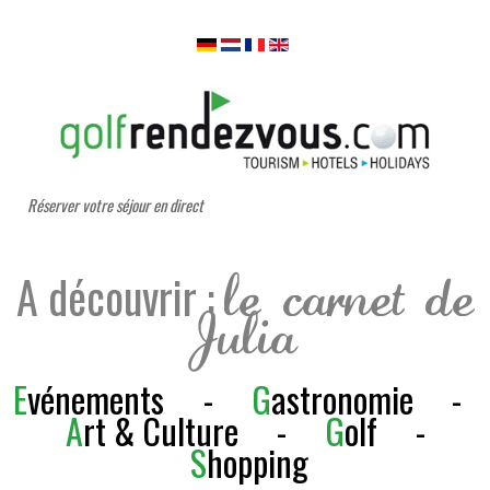
Réserver votre séjour en direct
A découvrir :
le carnet de
Julia
E
vénements
-
G
astronomie
-
A
rt & Culture
-
G
olf
-
S
h
opping