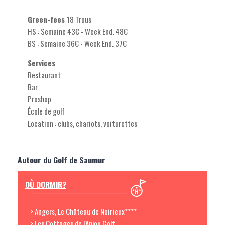
Green-fees
18 Trous
HS : Semaine 43€ - Week End. 48€
BS : Semaine 36€ - Week End. 37€
Services
Restaurant
Bar
Proshop
École de golf
Location : clubs, chariots, voiturettes
Autour du Golf de Saumur
OÙ DORMIR?
> Angers, Le Château de Noirieux****
> Les Cottages de l'Anjou Golf