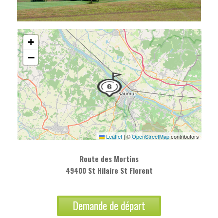
+
−
Leaflet
|
©
OpenStreetMap
contributors
Route des Mortins
49400 St Hilaire St Florent
Demande de départ