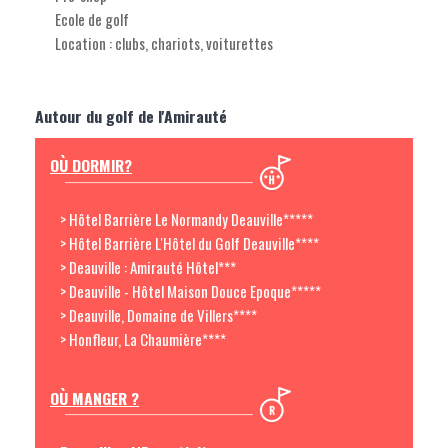
Ecole de golf
Location : clubs, chariots, voiturettes
Autour du golf de l'Amirauté
OÙ DORMIR?
> Hôtel Barrière Le Normandy Deauville*****
> Hôtel Barrière L'Hôtel du Golf Deauville****
> Deauville : Amirauté Hôtel***
> Deauville - Hôtel Maison Douce Epoque*****
> Deauville, Domaine de Villers****
> Honfleur, La Chaumière****
OÙ MANGER ?