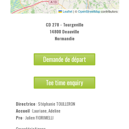
Leaflet
|
©
OpenStreetMap
contributors
CD 278 - Tourgeville
14800 Deauville
Normandie
Demande de départ
Tee time enquiry
Directrice
: Stéphanie TOULLERON
Accueil
: Lauriane, Adeline
Pro
: Julien FIORIMELLI
Caractéristiques