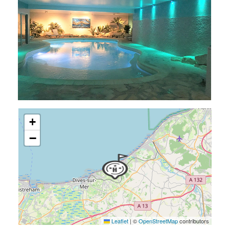
+
−
Leaflet
|
©
OpenStreetMap
contributors