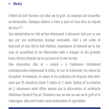
Media
L'Hôtel du Golf Barrière est situé sur le golf, les hauteurs de Deauville,
en Normandie. Quelques mètres à faire à pied et vous êtes au départ
du trou n°1.
Son implantation en fait un lieu intéressant à découvrir tant par sa vue
que par son architecture typique normande. Tout y est vaste et
imposant et ceci dès le hall d'entrée, majestueux et donnant sur le bar
cosy et accueillant et sur l'imposante salle à manger et ses grandes
baies vitrées donnant sur le parcours et la mer au loin.
Une rénovation chic et « casual » à l’ambiance résolument
contemporaine comprenant le lobby, le bar, le restaurant, les salons de
réception, le hammam, le sauna et les vestiaires de l'espace bien-être,
ainsi que 95 chambres (dont 3 Suites et 2 Junior Suites) et la création
de 2 ascenseurs vient d'être menée par la décoratrice et architecte
d'intérieur Chantal Peyrat. Chambres vue sur mer ou vue sur le golf et la
campagne, elles sont toutes aussi séduisantes et agréables.