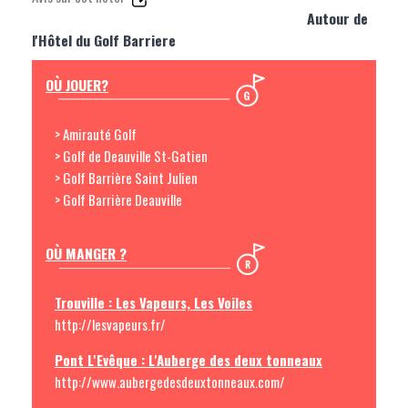
Autour de
l'Hôtel du Golf Barriere
OÙ JOUER?
> Amirauté Golf
> Golf de Deauville St-Gatien
> Golf Barrière Saint Julien
> Golf Barrière Deauville
OÙ MANGER ?
Trouville : Les Vapeurs, Les Voiles
http://lesvapeurs.fr/
Pont L'Evêque : L'Auberge des deux tonneaux
http://www.aubergedesdeuxtonneaux.com/