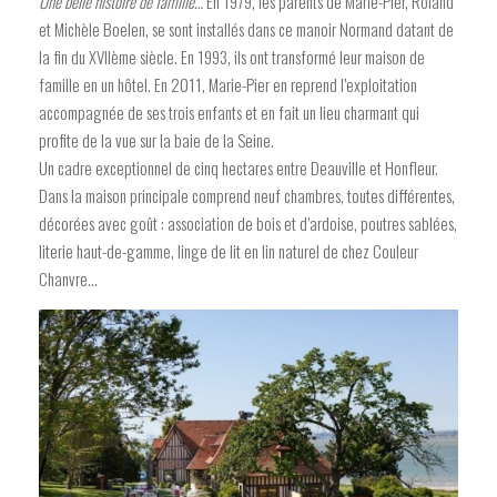
Une belle histoire de famille…
En 1979, les parents de Marie-Pier, Roland
et Michèle Boelen, se sont installés dans ce manoir Normand datant de
la fin du XVIIème siècle. En 1993, ils ont transformé leur maison de
famille en un hôtel. En 2011, Marie-Pier en reprend l’exploitation
accompagnée de ses trois enfants et en fait un lieu charmant qui
profite de la vue sur la baie de la Seine.
Un cadre exceptionnel de cinq hectares entre Deauville et Honfleur.
Dans la maison principale comprend neuf chambres, toutes différentes,
décorées avec goût : association de bois et d’ardoise, poutres sablées,
literie haut-de-gamme, linge de lit en lin naturel de chez Couleur
Chanvre…