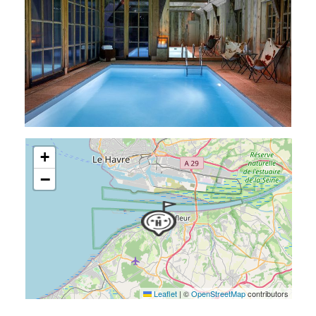
+
−
Leaflet
|
©
OpenStreetMap
contributors