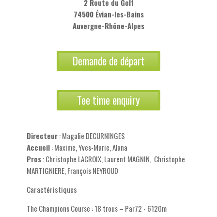
2 Route du Golf
74500 Évian-les-Bains
Auvergne-Rhône-Alpes
Demande de départ
Tee time enquiry
Directeur
: Magalie DECURNINGES
Accueil
: Maxime, Yves-Marie, Alana
Pros
: Christophe LACROIX, Laurent MAGNIN, Christophe
MARTIGNIERE, François NEYROUD
Caractéristiques
The Champions Course : 18 trous – Par72 - 6120m