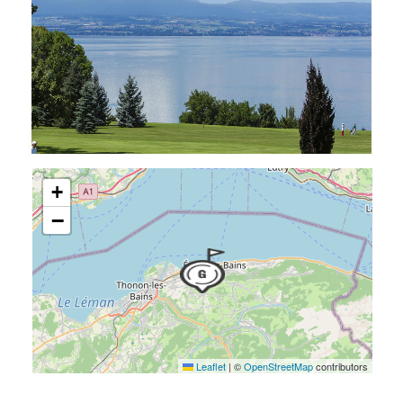
+
−
Leaflet
|
©
OpenStreetMap
contributors