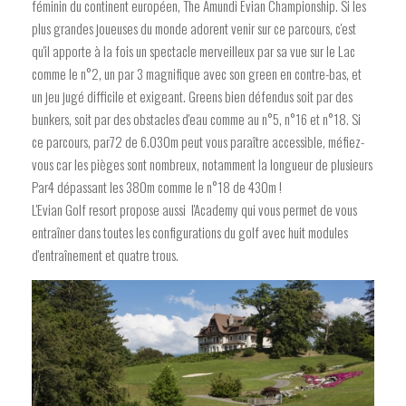
féminin du continent européen, The Amundi Evian Championship. Si les
plus grandes joueuses du monde adorent venir sur ce parcours, c'est
qu'il apporte à la fois un spectacle merveilleux par sa vue sur le Lac
comme le n°2, un par 3 magnifique avec son green en contre-bas, et
un jeu jugé difficile et exigeant. Greens bien défendus soit par des
bunkers, soit par des obstacles d'eau comme au n°5, n°16 et n°18. Si
ce parcours, par72 de 6.030m peut vous paraître accessible, méfiez-
vous car les pièges sont nombreux, notamment la longueur de plusieurs
Par4 dépassant les 380m comme le n°18 de 430m !
L'Evian Golf resort propose aussi l'Academy qui vous permet de vous
entraîner dans toutes les configurations du golf avec huit modules
d'entraînement et quatre trous.