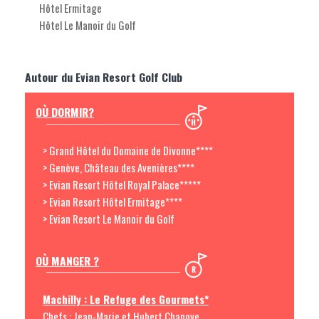
Hôtel Ermitage
Hôtel Le Manoir du Golf
Autour du Evian Resort Golf Club
OÙ DORMIR?
> Grand Hôtel du Domaine de Divonne****
> Genève, Château des Avenières****
> Evian Resort Hôtel Royal Palace*****
> Evian Resort Hôtel Ermitage****
> Evian Resort Le Manoir du Golf
OÙ MANGER ?
Machilly : Le Refuge des Gourmets*
Chefs : Jean-Marie et Hubert Chanove