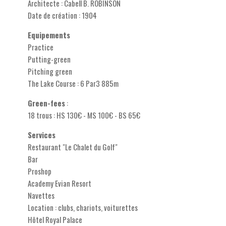
Architecte : Cabell B. ROBINSON
Date de création : 1904
Equipements
Practice
Putting-green
Pitching green
The Lake Course : 6 Par3 885m
Green-fees
:
18 trous : HS 130€ - MS 100€ - BS 65€
Services
Restaurant "Le Chalet du Golf"
Bar
Proshop
Academy Evian Resort
Navettes
Location : clubs, chariots, voiturettes
Hôtel Royal Palace