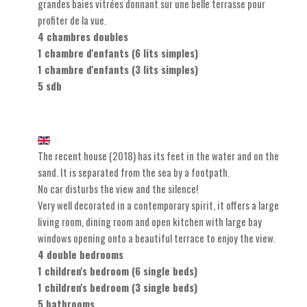
grandes baies vitrées donnant sur une belle terrasse pour
profiter de la vue.
4 chambres doubles
1 chambre d'enfants (6 lits simples)
1 chambre d'enfants (3 lits simples)
5 sdb
The recent house (2018) has its feet in the water and on the
sand. It is separated from the sea by a footpath.
No car disturbs the view and the silence!
Very well decorated in a contemporary spirit, it offers a large
living room, dining room and open kitchen with large bay
windows opening onto a beautiful terrace to enjoy the view.
4 double bedrooms
1 children's bedroom (6 single beds)
1 children's bedroom (3 single beds)
5 bathrooms