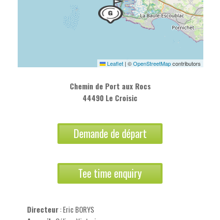
Leaflet
|
©
OpenStreetMap
contributors
Chemin de Port aux Rocs
44490 Le Croisic
Demande de départ
Tee time enquiry
Directeur
: Eric BORYS