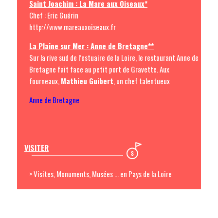
Saint Joachim : La Mare aux Oiseaux*
Chef : Eric Guérin
http://www.mareauxoiseaux.fr
La Plaine sur Mer : Anne de Bretagne**
Sur la rive sud de l’estuaire de la Loire, le restaurant Anne de
Bretagne fait face au petit port de Gravette. Aux
fourneaux,
Mathieu Guibert
, un chef talentueux
Anne de Bretagne
VISITER
> Visites, Monuments, Musées ... en Pays de la Loire