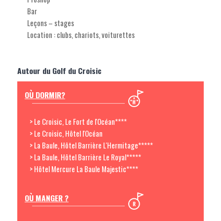
Bar
Leçons – stages
Location : clubs, chariots, voiturettes
Autour du Golf du Croisic
OÙ DORMIR?
> Le Croisic, Le Fort de l'Océan****
> Le Croisic, Hôtel l'Océan
> La Baule, Hôtel Barrière L'Hermitage*****
> La Baule, Hôtel Barrière Le Royal*****
> Hôtel Mercure La Baule Majestic****
OÙ MANGER ?