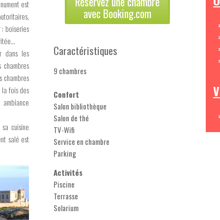
O
Réservez une chambre
onument est
avec Booking.com
utoritaires,
 : boiseries
itée...
Caractéristiques
r dans les
s chambres
9 chambres
es chambres
V
 la fois des
Confort
te ambiance
Salon bibliothèque
Salon de thé
 sa cuisine
TV-Wifi
nt salé est
Service en chambre
Parking
Activités
Piscine
Terrasse
Solarium