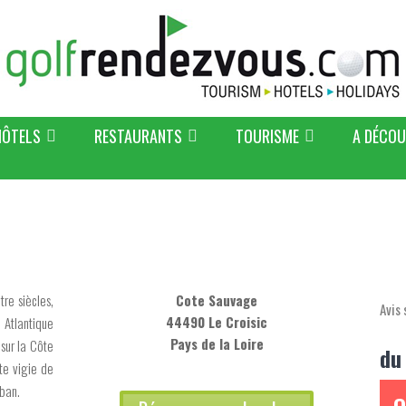
HÔTELS
RESTAURANTS
TOURISME
A DÉCOU
tre siècles,
Cote Sauvage
Avis 
44490 Le Croisic
 Atlantique
Pays de la Loire
 sur la Côte
du
te vigie de
ban.