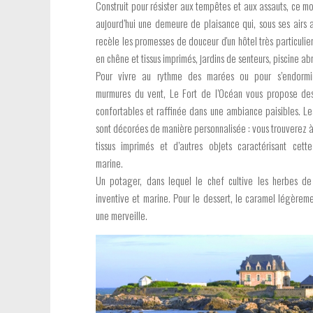
Construit pour résister aux tempêtes et aux assauts, ce m
aujourd’hui une demeure de plaisance qui, sous ses airs a
recèle les promesses de douceur d'un hôtel très particulier
en chêne et tissus imprimés, jardins de senteurs, piscine abr
Pour vivre au rythme des marées ou pour s’endormi
murmures du vent, Le Fort de l’Océan vous propose de
confortables et raffinée dans une ambiance paisibles. L
sont décorées de manière personnalisée : vous trouverez à
tissus imprimés et d’autres objets caractérisant cet
marine.
Un potager, dans lequel le chef cultive les herbes de
inventive et marine. Pour le dessert, le caramel légèreme
une merveille.