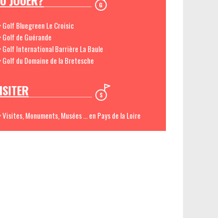
Ù JOUER?
> Golf Bluegreen Le Croisic
> Golf de Guérande
> Golf International Barrière La Baule
> Golf du Domaine de la Bretesche
ISITER
> Visites, Monuments, Musées ... en Pays de la Loire