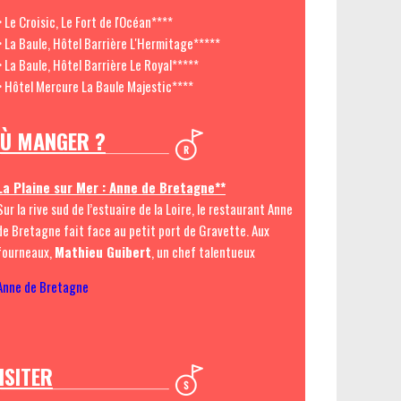
> Le Croisic, Le Fort de l'Océan****
> La Baule, Hôtel Barrière L'Hermitage*****
> La Baule, Hôtel Barrière Le Royal*****
> Hôtel Mercure La Baule Majestic****
Ù MANGER ?
La Plaine sur Mer : Anne de Bretagne**
Sur la rive sud de l’estuaire de la Loire, le restaurant Anne
de Bretagne fait face au petit port de Gravette. Aux
fourneaux,
Mathieu Guibert
, un chef talentueux
Anne de Bretagne
ISITER