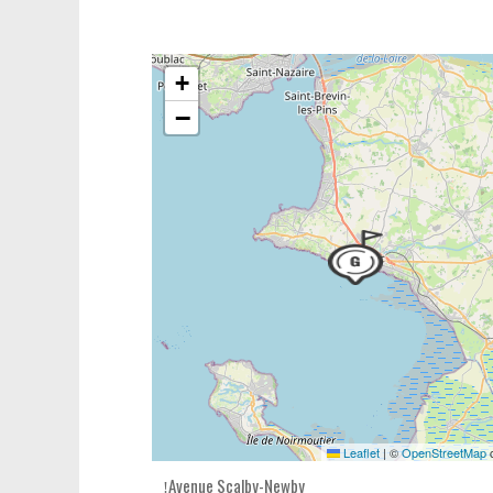
+
−
Leaflet
|
©
OpenStreetMap
c
Avenue Scalby-Newby