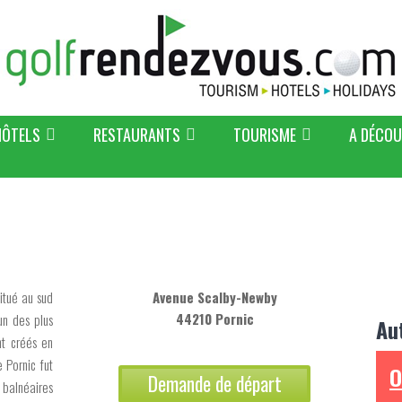
HÔTELS
RESTAURANTS
TOURISME
A DÉCOU
itué au sud
Avenue Scalby-Newby
44210 Pornic
un des plus
Au
nt créés en
 Pornic fut
O
Demande de départ
 balnéaires