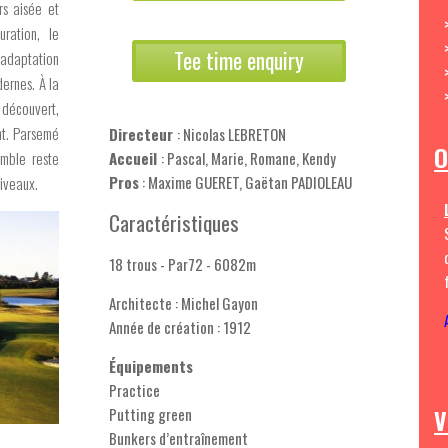
rs aisée et
ration, le
Tee time enquiry
 adaptation
ernes. À la
 découvert,
nt. Parsemé
Directeur
: Nicolas LEBRETON
O
emble reste
Accueil
: Pascal, Marie, Romane, Kendy
Pros
: Maxime GUERET, Gaëtan PADIOLEAU
niveaux.
Caractéristiques
18 trous - Par72 - 6082m
Architecte : Michel Gayon
Année de création : 1912
Équipements
Practice
V
Putting green
Bunkers d’entraînement