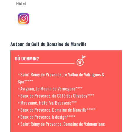
Hôtel
Autour du Golf du Domaine de Manville
OÙ DORMIR?
> Saint Rémy de Provence, Le Vallon de Valrugues &
Spa*****
> Avignon, Le Moulin de Vernègues****
> Baux de Provence, du Côté des Olivades****
> Maussane, Hôtel Val Baussenc***
> Baux de Provence, Domaine de Manville*****
> Baux de Provence, b design*****
> Saint Rémy de Provence, Domaine de Valmouriane