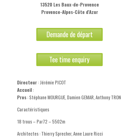
13520 Les Baux-de-Provence
Provence-Alpes-Côte d'Azur
Demande de départ
Tee time enquiry
Directeur
: Jérémie PICOT
Accueil
:
Pros
: Stéphane MOURGUE, Damien GEMAR, Anthony TRON
Caractéristiques
18 trous – Par72 – 5502m
Architectes : Thierry Sprecher, Anne Laure Ricci