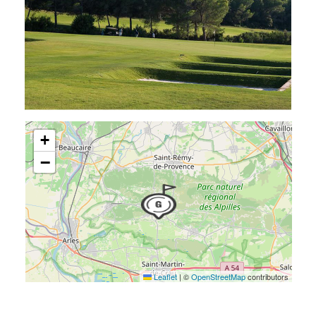
+
−
Leaflet
|
©
OpenStreetMap
contributors