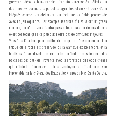
greens et départs, bunkers enherbés plutôt qu’ensablés, délimitation
des fairways comme des parcelles agricoles, oliviers et cours d’eau
intégrés comme des obstacles… en font une agréable promenade
avec un jeu équilibré. Par exemple les trous n°1 et 8 ont un green
commun, au n°9 il vous faudra passer l'eau mais en dehors de ces
exercices techniques, ce parcours n'offre pas de difficultés majeures.
Vous êtes là autant pour profiter du jeu que de l'environnement, lieu
unique où la roche est préservée, où la garrigue existe encore, et la
biodiversité se développe en toute quiétude. La splendeur des
paysages des baux de Provence avec ses forêts de pins et de chênes
qui côtoient d’immenses plaines verdoyantes offrant une vue
imprenable sur le château des Baux et les vignes du Mas Sainte Berthe.