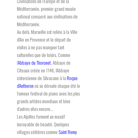
Civilisations de l’Europe et de la
Méditerranée, premier grand musée
national consacré aux civilisations de
Méditerranée.
Au delà, Marseille est reliée à la Ville
d'Aix en Provence et le départ de
visites à ne pas manquer tant
culturelles que de loisirs. Comme
l'
Abbaye du Thoronet
, Abbaye de
Citeaux créée en 1146, l'Abbaye
cistercienne de Silvacane à la
Roque
d'Antheron
où se déroule chaque été le
fameux festival de piano avec les plus
grands artistes mondiaux et bien
d'autres sites encore...
Les Alpilles forment un massif
incroyable de beauté. Quelques
villages célèbres comme
Saint Remy