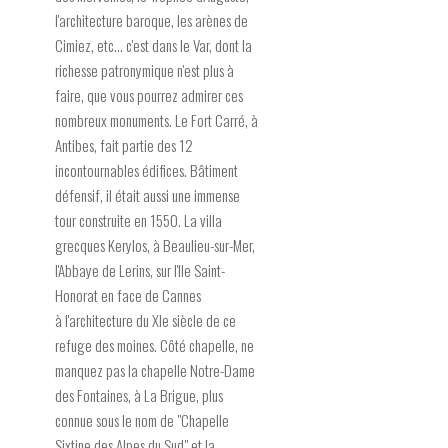
l'architecture baroque, les arènes de
Cimiez, etc... c'est dans le Var, dont la
richesse patronymique n'est plus à
faire, que vous pourrez admirer ces
nombreux monuments. Le Fort Carré, à
Antibes, fait partie des 12
incontournables édifices. Bâtiment
défensif, il était aussi une immense
tour construite en 1550. La villa
grecques Kerylos, à Beaulieu-sur-Mer,
l'Abbaye de Lerins, sur l'Ile Saint-
Honorat en face de Cannes
à l'architecture du XIe siècle de ce
refuge des moines. Côté chapelle, ne
manquez pas la chapelle Notre-Dame
des Fontaines, à La Brigue, plus
connue sous le nom de "Chapelle
Sixtine des Alpes du Sud" et la