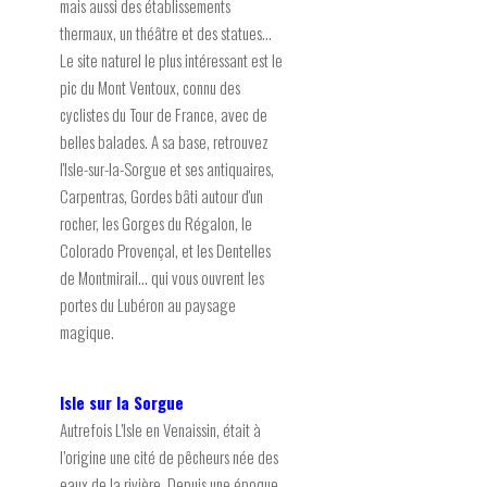
mais aussi des établissements
thermaux, un théâtre et des statues...
Le site naturel le plus intéressant est le
pic du Mont Ventoux, connu des
cyclistes du Tour de France, avec de
belles balades. A sa base, retrouvez
l'Isle-sur-la-Sorgue et ses antiquaires,
Carpentras, Gordes bâti autour d'un
rocher, les Gorges du Régalon, le
Colorado Provençal, et les Dentelles
de Montmirail... qui vous ouvrent les
portes du Lubéron au paysage
magique.
Isle sur la Sorgue
Autrefois L’Isle en Venaissin, était à
l’origine une cité de pêcheurs née des
eaux de la rivière. Depuis une époque