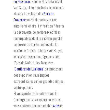
de Provence
, ville de Nostradamus et
Van Gogh, et ses nombreux monuments
classés, Le village des
Baux de
Provence
vous fait partarger une
histoire millénaire. Il y fait bon flâner à
la découverte de nombreux édifices
remarquables dont le château perché
au dessus de la cité médiévale, le
musée de l'artiste peintre Yves Brayer,
le musée des santons, figurines des
fêtes de Noël, et les fameuses
"
Carrières de Lumières
" qui proposent
des expositions numériques
extraordinaires sur les grands peintres
contemporains.
Si vous préférez la nature avec la
Camargue et ses chevaux sauvages...
vous visiterez l'incontournable
Arles
et