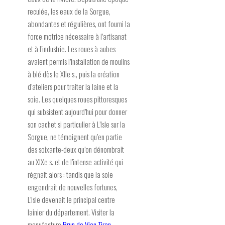
reculée, les eaux de la Sorgue,
abondantes et régulières, ont fourni la
force motrice nécessaire à l’artisanat
et à l’industrie. Les roues à aubes
avaient permis l’installation de moulins
à blé dès le XIIe s., puis la création
d’ateliers pour traiter la laine et la
soie. Les quelques roues pittoresques
qui subsistent aujourd’hui pour donner
son cachet si particulier à L’Isle sur la
Sorgue, ne témoignent qu’en partie
des soixante-deux qu’on dénombrait
au XIXe s. et de l’intense activité qui
régnait alors : tandis que la soie
engendrait de nouvelles fortunes,
L’Isle devenait le principal centre
lainier du département. Visiter la
manufacture
Brun de Vian Tiran
.