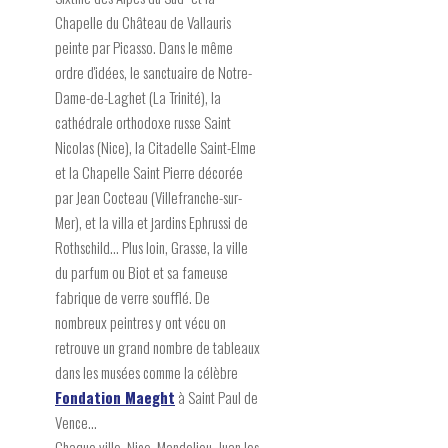
Chapelle du Château de Vallauris
peinte par Picasso. Dans le même
ordre d'idées, le sanctuaire de Notre-
Dame-de-Laghet (La Trinité), la
cathédrale orthodoxe russe Saint
Nicolas (Nice), la Citadelle Saint-Elme
et la Chapelle Saint Pierre décorée
par Jean Cocteau (Villefranche-sur-
Mer), et la villa et jardins Ephrussi de
Rothschild... Plus loin, Grasse, la ville
du parfum ou Biot et sa fameuse
fabrique de verre soufflé. De
nombreux peintres y ont vécu on
retrouve un grand nombre de tableaux
dans les musées comme la célèbre
Fondation Maeght
à Saint Paul de
Vence...
Chaque ville, Nice, Mandelieu, Juan les