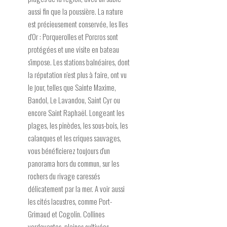
aussi fin que la poussière. La nature
est précieusement conservée, les Iles
d'Or : Porquerolles et Porcros sont
protégées et une visite en bateau
s'impose. Les stations balnéaires, dont
la réputation n'est plus à faire, ont vu
le jour, telles que Sainte Maxime,
Bandol, Le Lavandou, Saint Cyr ou
encore Saint Raphaël. Longeant les
plages, les pinèdes, les sous-bois, les
calanques et les criques sauvages,
vous bénéficierez toujours d'un
panorama hors du commun, sur les
rochers du rivage caressés
délicatement par la mer. A voir aussi
les cités lacustres, comme Port-
Grimaud et Cogolin. Collines
verdoyantes, plaines cultivées,