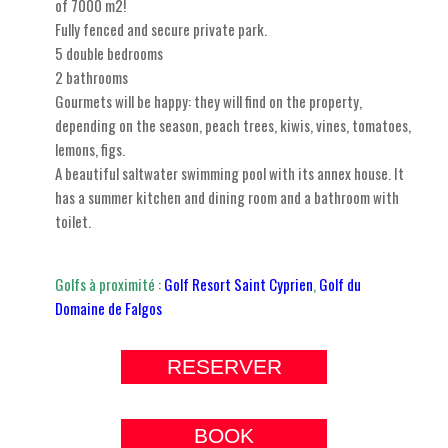
of 7000 m2!
Fully fenced and secure private park.
5 double bedrooms
2 bathrooms
Gourmets will be happy: they will find on the property,
depending on the season, peach trees, kiwis, vines, tomatoes,
lemons, figs.
A beautiful saltwater swimming pool with its annex house. It
has a summer kitchen and dining room and a bathroom with
toilet.
Golfs à proximité :
Golf Resort Saint Cyprien
,
Golf du
Domaine de Falgos
RESERVER
BOOK