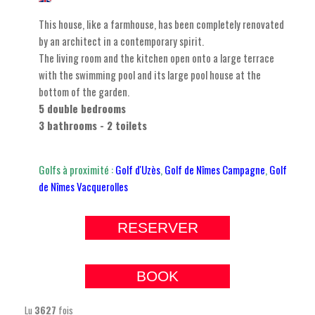
This house, like a farmhouse, has been completely renovated
by an architect in a contemporary spirit.
The living room and the kitchen open onto a large terrace
with the swimming pool and its large pool house at the
bottom of the garden.
5 double bedrooms
3 bathrooms - 2 toilets
Golfs à proximité :
Golf d'Uzès
,
Golf de Nîmes Campagne
,
Golf
de Nîmes Vacquerolles
RESERVER
BOOK
Lu
3627
fois