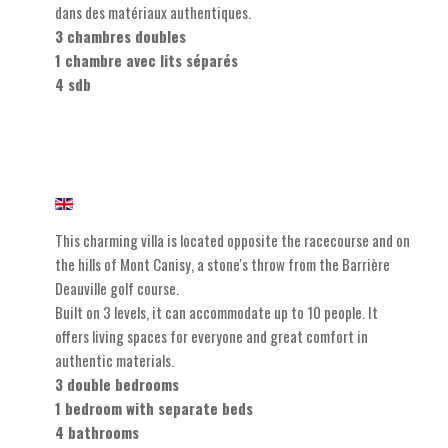
dans des matériaux authentiques.
3 chambres doubles
1 chambre avec lits séparés
4 sdb
This charming villa is located opposite the racecourse and on
the hills of Mont Canisy, a stone's throw from the Barrière
Deauville golf course.
Built on 3 levels, it can accommodate up to 10 people. It
offers living spaces for everyone and great comfort in
authentic materials.
3 double bedrooms
1 bedroom with separate beds
4 bathrooms