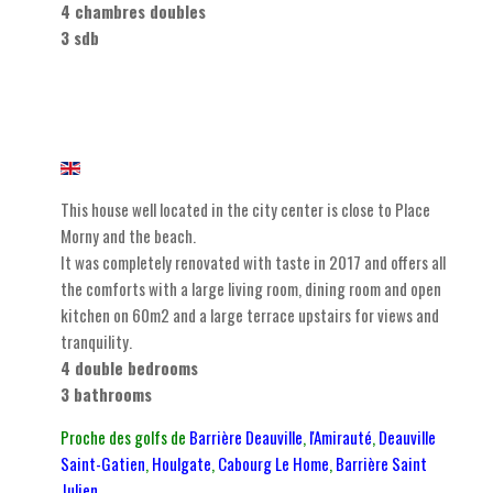
4 chambres doubles
3 sdb
This house well located in the city center is close to Place
Morny and the beach.
It was completely renovated with taste in 2017 and offers all
the comforts with a large living room, dining room and open
kitchen on 60m2 and a large terrace upstairs for views and
tranquility.
4 double bedrooms
3 bathrooms
Proche des golfs de
Barrière Deauville
,
l
'Amirauté
,
Deauville
Saint-Gatien
,
Houlgate
,
Cabourg Le Home
,
Barrière Saint
Julien