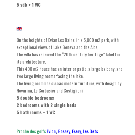
5 sdb + 1 WC
On the heights of Evian Les Bains, in a 5,000 m2 park, with
exceptional views of Lake Geneva and the Alps,
The villa has received the “20th century heritage” label for
its architecture.
This 400 m2 house has an interior patio, a large balcony, and
two large living rooms facing the lake.
The living room has classic modern furniture, with design by
Novarina, Le Corbusier and Castiglioni
5 double bedrooms
2 bedrooms with 2 single beds
5 bathrooms + 1 WC
Proche des golfs
Evian
,
Bossey
,
Esery,
Les Gets