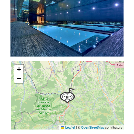
+
−
Leaflet
|
©
OpenStreetMap
contributors