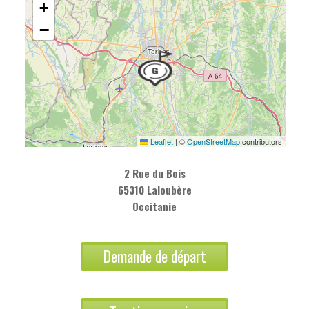
+
−
Leaflet
|
©
OpenStreetMap
contributors
2 Rue du Bois
65310 Laloubère
Occitanie
Demande de départ