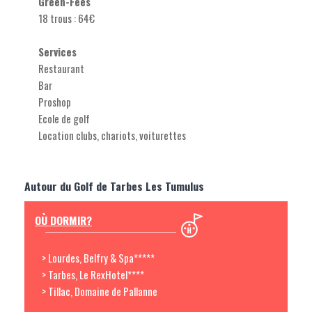
Green-Fees
18 trous : 64€
Services
Restaurant
Bar
Proshop
Ecole de golf
Location clubs, chariots, voiturettes
Autour du Golf de Tarbes Les Tumulus
OÙ DORMIR?
> Lourdes, Belfry & Spa*****
> Tarbes, Le RexHotel****
> Tillac, Domaine de Pallanne