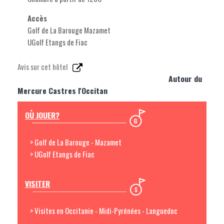
Accès
Golf de La Barouge Mazamet
UGolf Etangs de Fiac
Avis sur cet hôtel
Autour du
Mercure Castres l'Occitan
OÙ JOUER?
> Golf de La Barouge - Mazamet
> UGolf Etangs de Fiac
VISITER
> Visites en Occitanie - Midi-Pyrénées - Languedoc