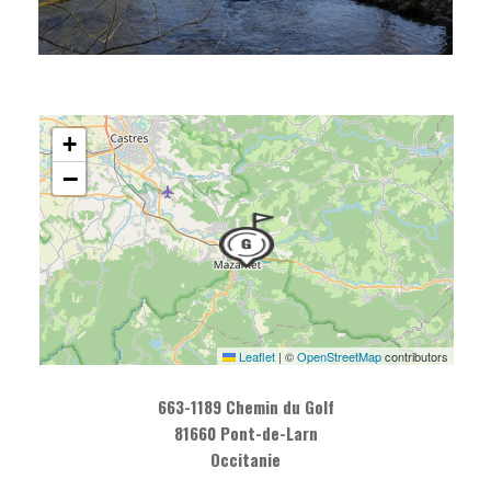
+
−
Leaflet
|
©
OpenStreetMap
contributors
663-1189 Chemin du Golf
81660 Pont-de-Larn
Occitanie