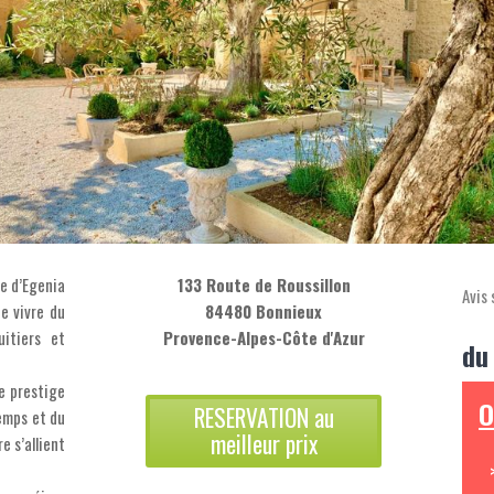
ne d’Egenia
133 Route de Roussillon
Avis 
de vivre du
84480 Bonnieux
itiers et
Provence-Alpes-Côte d'Azur
du
e prestige
O
RESERVATION au
temps et du
meilleur prix
e s’allient