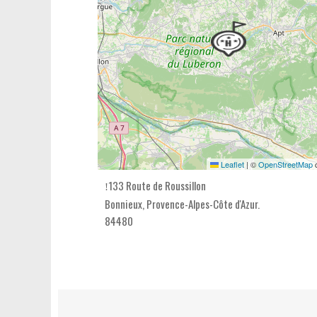
Leaflet
|
©
OpenStreetMap
c
133 Route de Roussillon
Bonnieux,
Provence-Alpes-Côte d'Azur
.
84480