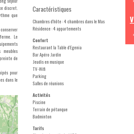
ong séjour
Caractéristiques
xe discret.
rythme que
V
Chambres d'hôte : 4 chambres dans le Mas
Résidence : 4 appartements
 conserver
ferme. Le
Confort
quipements
Restaurant la Table d'Egenia
s meubles
Bar Apéro Jardin
preinte de
Jeudis en musique
TV-Wifi
uipés pour
Parking
es dans le
Salles de réunions
Activités
Piscine
Terrain de pétanque
Badminton
Tarifs