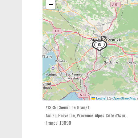
−
Leaflet
|
©
OpenStreetMap
c
1335 Chemin de Granet
Aix-en-Provence,
Provence-Alpes-Côte d'Azur
.
France
,
13090