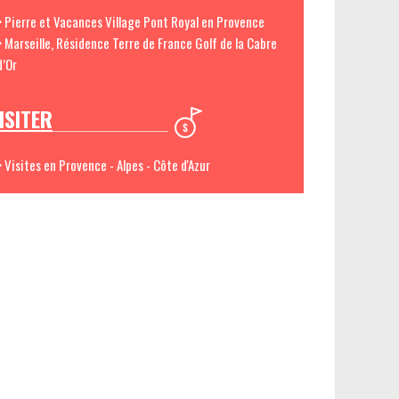
> Pierre et Vacances Village Pont Royal en Provence
> Marseille, Résidence Terre de France Golf de la Cabre
d’Or
ISITER
> Visites en Provence - Alpes - Côte d'Azur