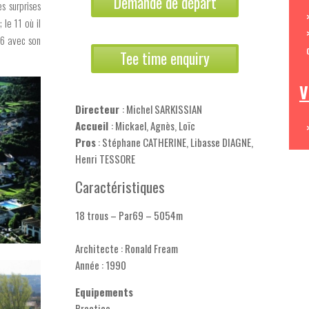
Demande de départ
s surprises
le 11 où il
16 avec son
Tee time enquiry
V
Directeur
: Michel SARKISSIAN
Accueil
: Mickael, Agnès, Loïc
Pros
: Stéphane CATHERINE, Libasse DIAGNE,
Henri TESSORE
Caractéristiques
18 trous – Par69 – 5054m
Architecte : Ronald Fream
Année : 1990
Equipements
Practice