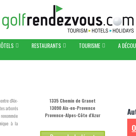
HÔTELS
RESTAURANTS
TOURISME
A DÉCOU
ntre d'Aix-
1335 Chemin de Granet
13090 Aix-en-Provence
ites arborés
Au
Provence-Alpes-Côte d'Azur
e renommée
hnique à la
O