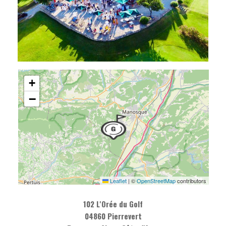
+
−
Leaflet
|
©
OpenStreetMap
contributors
102 L'Orée du Golf
04860 Pierrevert