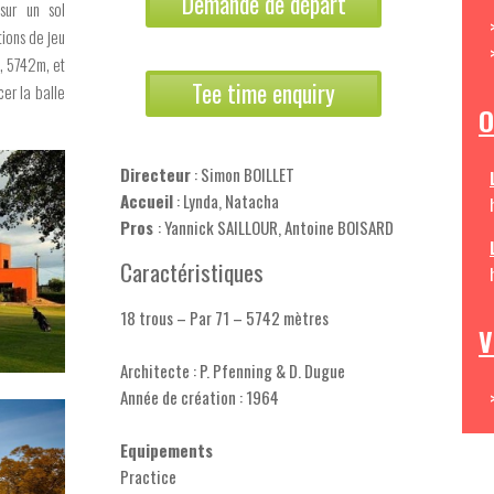
Demande de départ
sur un sol
tions de jeu
t, 5742m, et
Tee time enquiry
cer la balle
O
Directeur
: Simon BOILLET
Accueil
: Lynda, Natacha
Pros
: Yannick SAILLOUR, Antoine BOISARD
Caractéristiques
18 trous – Par 71 – 5742 mètres
V
Architecte : P. Pfenning & D. Dugue
Année de création : 1964
Equipements
Practice