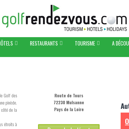
HÔTELS
RESTAURANTS
TOURISME
A DÉCOU
le Golf des
Route de Tours
72230 Mulsanne
une pinède.
Au
Pays de la Loire
u côté de la
O
ys étroits à