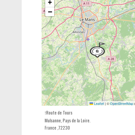
+
−
Leaflet
|
©
OpenStreetMap
c
Route de Tours
Mulsanne,
Pays de la Loire
.
France
,
72230