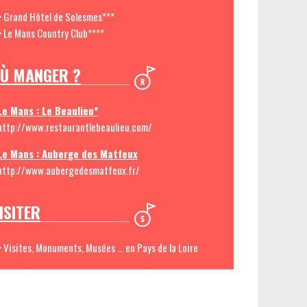
> Grand Hôtel de Solesmes***
> Le Mans Country Club****
Ù MANGER ?
Le Mans : Le Beaulieu*
http://www.restaurantlebeaulieu.com/
Le Mans : Auberge des Matfeux
http://www.aubergedesmatfeux.fr/
ISITER
> Visites, Monuments, Musées ... en Pays de la Loire