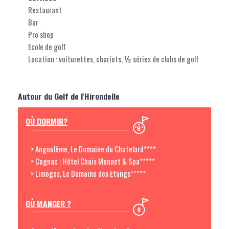
Restaurant
Bar
Pro shop
Ecole de golf
Location : voiturettes, chariots, ½ séries de clubs de golf
Autour du Golf de l'Hirondelle
OÙ DORMIR?
> Angoulême, Le Domaine du Chatelard****
> Cognac : Hôtel Chais Monnet & Spa*****
> Limoges, Le Domaine des Etangs*****
OÙ MANGER ?