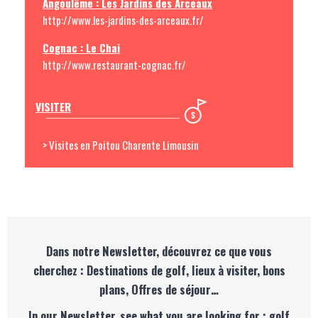
Angoulême : Les Jardins des Arceaux
http://www.les-jardins-des-arceaux.fr/
Cognac : Le Chai
http://www.restaurant-cognac.fr/
VISITER
> Visites en Poitou Charente Limousin
Dans notre Newsletter, découvrez ce que vous
cherchez : Destinations de golf, lieux à visiter, bons
plans, Offres de séjour…
In our Newsletter, see what you are looking for : golf