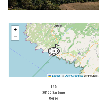
+
−
Leaflet
|
©
OpenStreetMap
contributors
T40
20100 Sartène
Corse