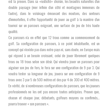
est la preuve. Dans sa «rusticité» choisie, les beautés naturelles d'un
double paysage (mer infinie d'un côté et montagnes immenses de
l'autre), dans le voisinage émouvant des moutons, des senteurs
d'immortelles, il offre l'opportunité de jouer au golf à la manière d'un
tournoi sur un parcours exigeant, une surface de jeu de très haute
qualité.
Ce parcours n'a en effet que 12 trous comme au commencement du
golf. Sa configuration de parcours, à ce point inhabituelle, est un
concept qui n'existe pas dans notre pays ni, sans doute, en Europe mais
qui répond à un besoin croissant, celui de jouer librement quelques
trous ou 18 trous selon son désir. Qui viendra jouer un parcours pour
aiguiser son jeu de fers, le fera sur une configuration de 9 par 3. Qui
voudra tester sa longueur de jeu, jouera sur une configuration de 9
trous avec 3 par 5 de 500 mètres et des par 4 de 300 et 400 mètres.
En vérité, de si nombreuses configurations de parcours, que les joueurs
professionnels ne les ont pas encore toutes anticipées. Preuve que,
chacun et chaque jour, débutants, golfeurs moyens ou confirmés...
pourra trouver « son parcours ».