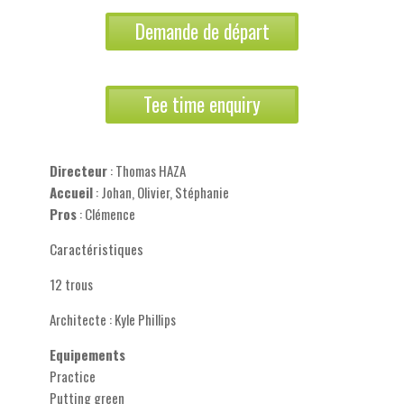
Demande de départ
Tee time enquiry
Directeur
: Thomas HAZA
Accueil
: Johan, Olivier, Stéphanie
Pros
: Clémence
Caractéristiques
12 trous
Architecte : Kyle Phillips
Equipements
Practice
Putting green