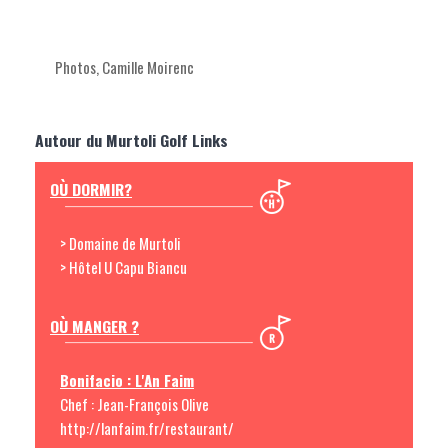
Photos, Camille Moirenc
Autour du Murtoli Golf Links
OÙ DORMIR?
> Domaine de Murtoli
> Hôtel U Capu Biancu
OÙ MANGER ?
Bonifacio : L'An Faim
Chef : Jean-François Olive
http://lanfaim.fr/restaurant/