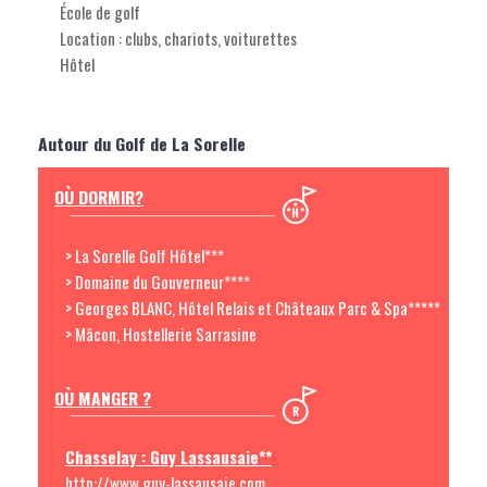
École de golf
Location : clubs, chariots, voiturettes
Hôtel
Autour du Golf de La Sorelle
OÙ DORMIR?
> La Sorelle Golf Hôtel***
> Domaine du Gouverneur****
> Georges BLANC, Hôtel Relais et Châteaux Parc & Spa*****
> Mâcon, Hostellerie Sarrasine
OÙ MANGER ?
Chasselay : Guy Lassausaie**
http://www.guy-lassausaie.com