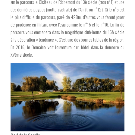
sur le parcours le Château de Richemont du 13è siècle (trou n°1) et une
des dernières poypes (motte castrale) de l’Ain (trou n°12). Si le n°5 est
le plus difficile du parcours, par4 de 428m, d’autres vous feront jouer
de prudence en flirtant avec l’eau comme le n°15 et le n°16. La fin de
parcours vous emmenera dans le magnifique club-house du 15è siècle
à la décoration « tendance ». C’est une des bonnes tables de la région.
En 2016, le Domaine voit l'ouverture d'un hôtel dans la demeure du
XVème siècle.
Golf de la Sorelle