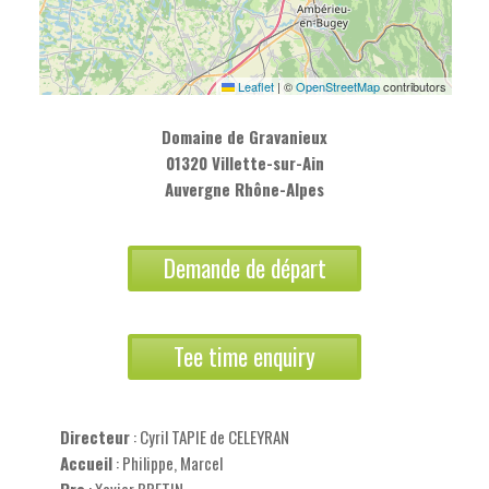
Leaflet
|
©
OpenStreetMap
contributors
Domaine de Gravanieux
01320 Villette-sur-Ain
Auvergne Rhône-Alpes
Demande de départ
Tee time enquiry
Directeur
: Cyril TAPIE de CELEYRAN
Accueil
: Philippe, Marcel