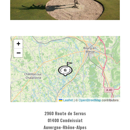
+
−
Leaflet
|
©
OpenStreetMap
contributors
2960 Route de Servas
01400 Condeissiat
Auvergne-Rhône-Alpes