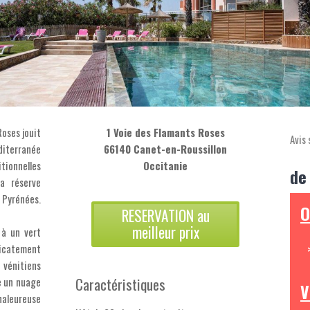
Roses jouit
1 Voie des Flamants Roses
Avis 
éditerranée
66140 Canet-en-Roussillon
tionnelles
Occitanie
de
a réserve
s Pyrénées.
O
RESERVATION au
meilleur prix
 à un vert
licatement
 vénitiens
Caractéristiques
e un nuage
V
aleureuse