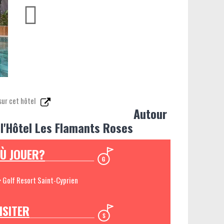
sur cet hôtel
Autour
 l'Hôtel Les Flamants Roses
Ù JOUER?
> Golf Resort Saint-Cyprien
ISITER