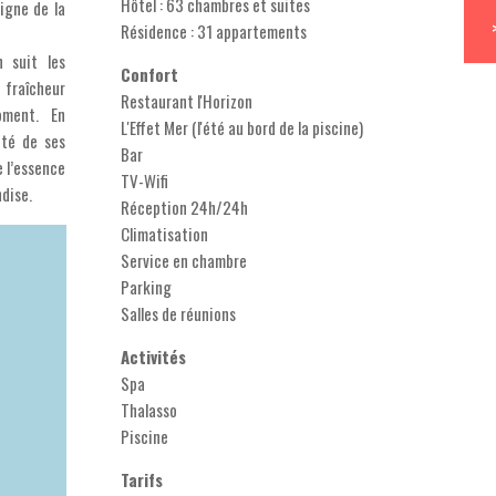
Hôtel : 63 chambres et suites
signe de la
Résidence : 31 appartements
n suit les
Confort
 fraîcheur
Restaurant l'Horizon
oment. En
L'Effet Mer (l'été au bord de la piscine)
lité de ses
Bar
e l’essence
TV-Wifi
dise.
Réception 24h/24h
Climatisation
Service en chambre
Parking
Salles de réunions
Activités
Spa
Thalasso
Piscine
Tarifs