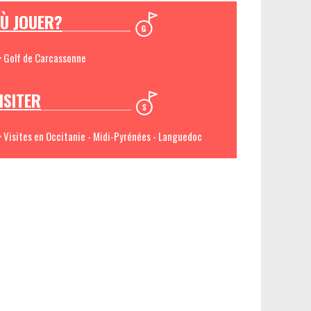
Ù JOUER?
> Golf de Carcassonne
ISITER
> Visites en Occitanie - Midi-Pyrénées - Languedoc