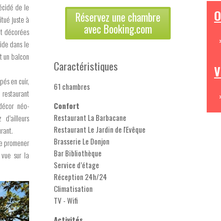
décidé de le
O
Réservez une chambre
itué juste à
avec Booking.com
nt décorées
side dans le
nt un balcon
Caractéristiques
V
pés en cuir,
61 chambres
 restaurant
décor néo-
Confort
Restaurant La Barbacane
d’ailleurs
Restaurant Le Jardin de l'Evêque
rant.
Brasserie Le Donjon
se promener
Bar Bibliothèque
 vue sur la
Service d’étage
Réception 24h/24
Climatisation
TV - Wifi
Activités