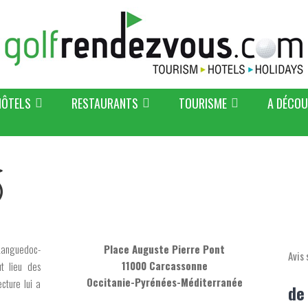
HÔTELS
RESTAURANTS
TOURISME
A DÉCOU
 Languedoc-
Place Auguste Pierre Pont
Avis 
11000 Carcassonne
ut lieu des
Occitanie-Pyrénées-Méditerranée
cture lui a
de 