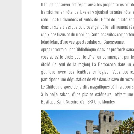
Il fallait conserver cet esprit aussi les propriétaires ont 
transformer en hôtel de luxe en y ajoutant un autre hôtel s
côté. Les 61 chambres et suites de l’Hôtel de la Cité so
dans un style classique ou provençal où le raffinement ré
choix des tissus et du mobilier. Certaines suites comporte
bénéficiant d’une vue spectaculaire sur Carcassonne.
Après un verre au bar Bibliothèque dans les profonds cana
vous aurez le choix pour le dîner en commençant par le
étoilé (le seul de la région) La Barbacane dans un 
gothique avec ses fenêtres en ogive. Vous pourrez 
participer à une dégustation de vins dans la cave du restau
Le Château dispose de jardins magnifiques où il fait bon 
à la belle saison, d’une piscine extérieure offrant une
Basilique Saint-Nazaire, d’un SPA Cinq Mondes.