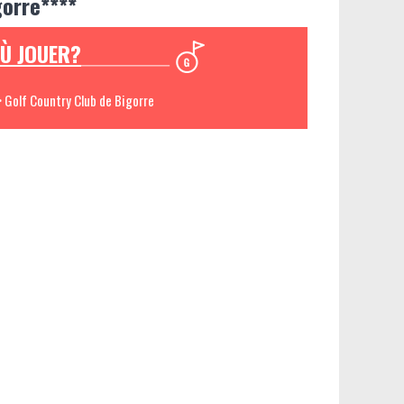
gorre****
Ù JOUER?
> Golf Country Club de Bigorre