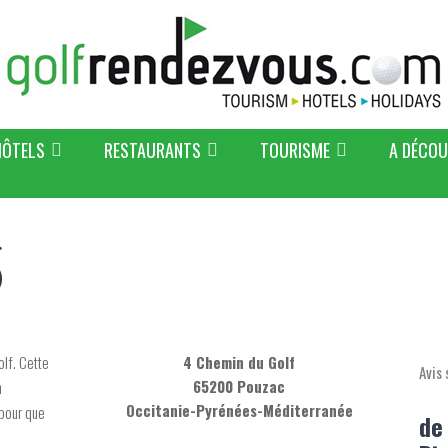
HÔTELS
RESTAURANTS
TOURISME
A DÉCOU
olf. Cette
4 Chemin du Golf
Avis 
65200 Pouzac
n
Occitanie-Pyrénées-Méditerranée
 pour que
de