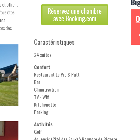
Bi
 et offrent
Réservez une chambre
Vous êtes
O
avec Booking.com
tres
lors des
Caractéristiques
24 suites
Confort
Restaurant Le Pic & Putt
Bar
Climatisation
TV - Wifi
Kitchenette
Parking
Activités
Golf
Aquensis (Cité des Eaux) à Bagnère de Bigorre