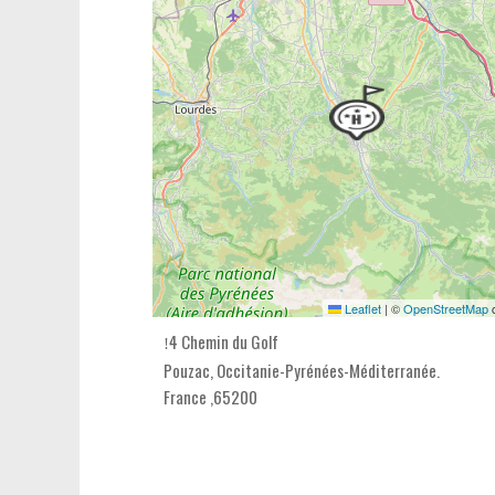
Leaflet
|
©
OpenStreetMap
c
4 Chemin du Golf
Pouzac,
Occitanie-Pyrénées-Méditerranée
.
France
,
65200