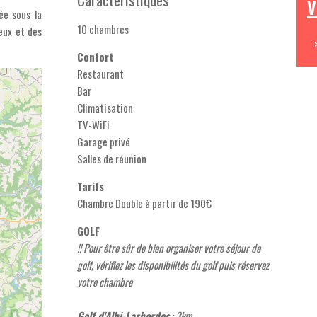
V
lée sous la
10 chambres
yeux et des
Confort
Restaurant
Bar
Climatisation
TV-WiFi
Garage privé
Salles de réunion
Tarifs
Chambre Double à partir de 190€
GOLF
!! Pour être sûr de bien organiser votre séjour de
golf, vérifiez les disponibilités du golf puis réservez
votre chambre
Golf d'Albi-Lasbordes
: 3km