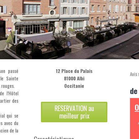
 son passé
12 Place du Palais
Avis 
le Sainte
81000 Albi
s rouges.
Occitanie
de
de l’Hôtel
artier des
O
RESERVATION au
meilleur prix
ial qui se
es avec du
cien de la
Caractéristiques