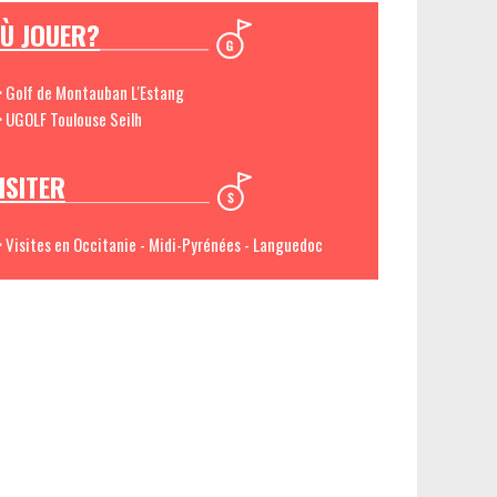
Ù JOUER?
> Golf de Montauban L'Estang
> UGOLF Toulouse Seilh
ISITER
> Visites en Occitanie - Midi-Pyrénées - Languedoc