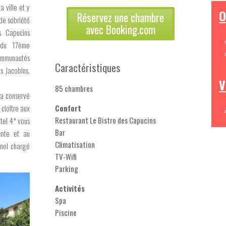
a ville et y
O
Réservez une chambre
nde sobriété
avec Booking.com
s Capucins
e du 17ème
mmunautés
Caractéristiques
es Jacobins,
V
85 chambres
 a conservé
 cloître aux
Confort
Restaurant Le Bistro des Capucins
ôtel 4* vous
Bar
ente et au
Climatisation
nnel chargé
TV-Wifi
Parking
Activités
Spa
Piscine