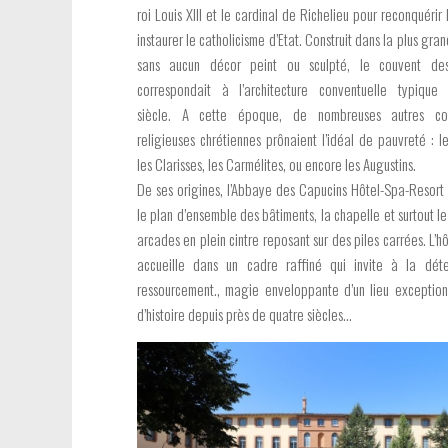
roi Louis XIII et le cardinal de Richelieu pour reconquérir l
instaurer le catholicisme d’Etat. Construit dans la plus gra
sans aucun décor peint ou sculpté, le couvent de
correspondait à l’architecture conventuelle typiqu
siècle.
A cette époque, de nombreuses autres co
religieuses chrétiennes prônaient l’idéal de pauvreté : l
les Clarisses, les Carmélites, ou encore les Augustins.
De ses origines, l’Abbaye des Capucins Hôtel-Spa-Resort
le plan d’ensemble des bâtiments, la chapelle et surtout le
arcades en plein cintre reposant sur des piles carrées.
L’h
accueille dans un cadre raffiné qui invite à la dét
ressourcement., magie enveloppante d’un lieu exceptio
d’histoire depuis près de quatre siècles…