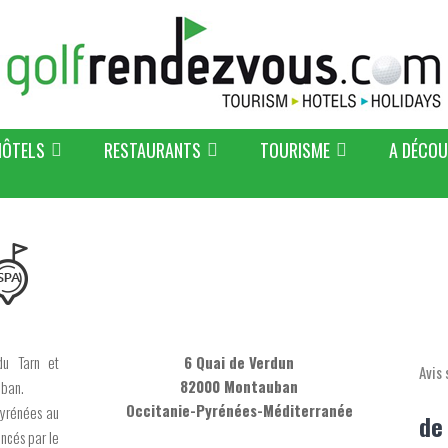
HÔTELS
RESTAURANTS
TOURISME
A DÉCOU
du Tarn et
6 Quai de Verdun
Avis 
82000 Montauban
uban.
Occitanie-Pyrénées-Méditerranée
Pyrénées au
de
ncés par le