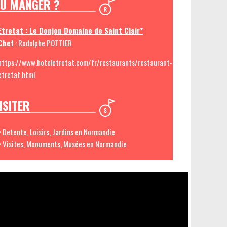
Ù MANGER ?
Etretat : Le Donjon Domaine de Saint Clair*
Chef
: Rodolphe POTTIER
https://www.hoteletretat.com/fr/restaurants/restaurant-
etretat.html
ISITER
> Detente, Loisirs, Jardins en Normandie
> Visites, Monuments, Musées en Normandie