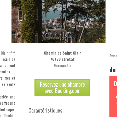
Clair ****
Chemin de Saint Clair
Avis 
t écrin de
76790 Etretat
sons sont
Normandie
du
eantes.
tre mer et
O
Réservez une chambre
n se sente
avec Booking.com
ociée une
o offre une
Caractéristiques
liothèque,
ec flambée