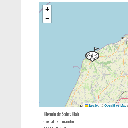
+
−
Leaflet
|
©
OpenStreetMap
c
Chemin de Saint Clair
Etretat,
Normandie
.