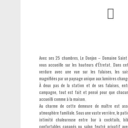
Avec ses 25 chambres, Le Donjon – Domaine Saint 
vous accueille sur les hauteurs d’Étretat. Dans ce
verdure avec une vue sur les falaises, les sai
magnifiées par un paysage unique aux lumières chang
À deux pas de la station et de ses falaises, en
campagne, tout est fait et pensé pour que chacu
accueilli comme à la maison.
Au charme de cette demeure de maître est ass
atmosphère familiale. Sous une vaste verrière, le pati
intimité chaleureuse entre bar à cocktails, bib
confortables canapés ou salon feutré privatif av