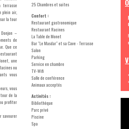
O
25 Chambres et suites
a terrasse
plein air,
Confort :
sur la tour
Restaurant gastronomique
Restaurant Racines
u Donjon –
La Table de Monet
oments de
Bar "Le Masdar" et sa Cave - Terrasse
se. Que ce
Salon
staurant
Parking
V
Monet, une
Service en chambre
Racines ou
TV-Wifi
ants vous
Salle de conférence
Animaux acceptés
heurs, vous
etour de la
Activités :
u profiter
Bibliothèque
Parc privé
r savourer
Piscine
Spa