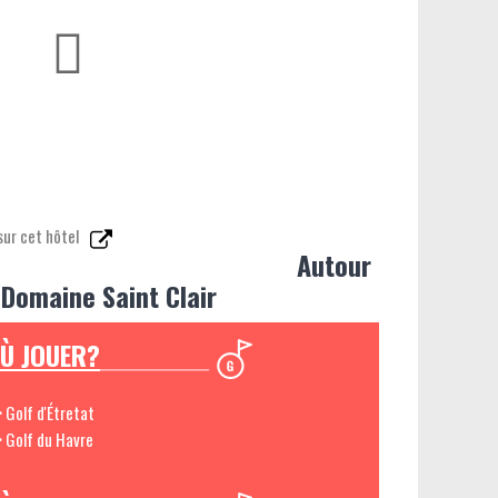
sur cet hôtel
Autour
 Domaine Saint Clair
Ù JOUER?
> Golf d'Étretat
> Golf du Havre