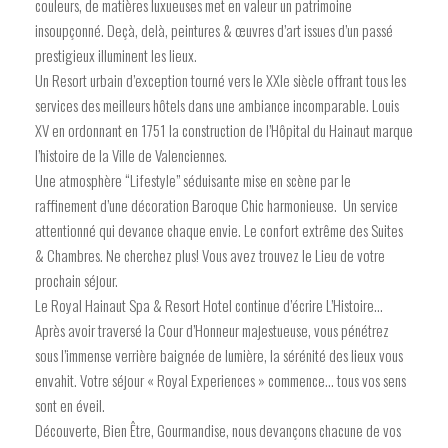
couleurs, de matières luxueuses met en valeur un patrimoine
insoupçonné. Deçà, delà, peintures & œuvres d’art issues d’un passé
prestigieux illuminent les lieux.
Un Resort urbain d’exception tourné vers le XXIe siècle offrant tous les
services des meilleurs hôtels dans une ambiance incomparable. Louis
XV en ordonnant en 1751 la construction de l’Hôpital du Hainaut marque
l’histoire de la Ville de Valenciennes.
Une atmosphère “Lifestyle” séduisante mise en scène par le
raffinement d’une décoration Baroque Chic harmonieuse. Un service
attentionné qui devance chaque envie. Le confort extrême des Suites
& Chambres. Ne cherchez plus! Vous avez trouvez le Lieu de votre
prochain séjour.
Le Royal Hainaut Spa & Resort Hotel continue d’écrire L’Histoire…
Après avoir traversé la Cour d’Honneur majestueuse, vous pénétrez
sous l’immense verrière baignée de lumière, la sérénité des lieux vous
envahit. Votre séjour « Royal Experiences » commence… tous vos sens
sont en éveil.
Découverte, Bien Être, Gourmandise, nous devançons chacune de vos