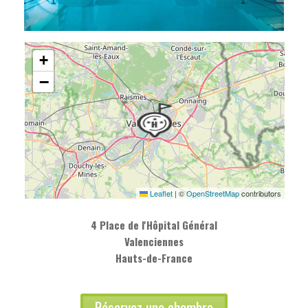
+
−
Leaflet
|
©
OpenStreetMap
contributors
4 Place de l'Hôpital Général
Valenciennes
Hauts-de-France
Réservez une chambre