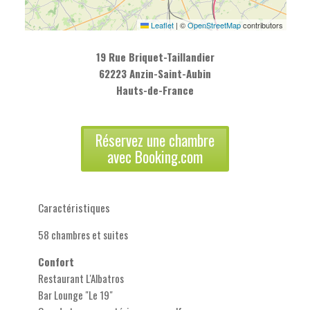
Leaflet
|
©
OpenStreetMap
contributors
19 Rue Briquet-Taillandier
62223 Anzin-Saint-Aubin
Hauts-de-France
Réservez une chambre
avec Booking.com
Caractéristiques
58 chambres et suites
Confort
Restaurant L'Albatros
Bar Lounge "Le 19"