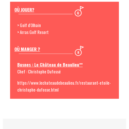
OÙ JOUER?
> Golf d'Olhain
> Arras Golf Resort
OÙ MANGER ?
Busnes : Le Château de Beaulieu**
Chef : Christophe Dufossé
https://www.lechateaudebeaulieu.fr/restaurant-etoile-
christophe-dufosse.html