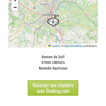
−
Leaflet
|
©
OpenStreetMap
contributors
Avenue du Golf
87000 LIMOGES
Nouvelle Aquitaine
Réservez une chambre
avec Booking.com