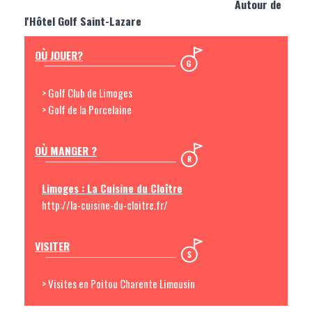
Autour de
l'Hôtel Golf Saint-Lazare
OÙ JOUER?
> Golf Club de Limoges
> Golf de la Porcelaine
OÙ MANGER ?
Limoges : La Cuisine du Cloître
http://la-cuisine-du-cloitre.fr/
VISITER
> Visites en Poitou Charente Limousin